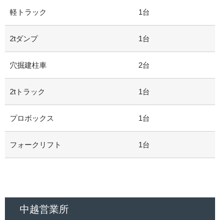
軽トラック
1台
2tダンプ
1台
穴掘建柱車
2台
2tトラック
1台
プロボックス
1台
フォークリフト
1台
中越営業所