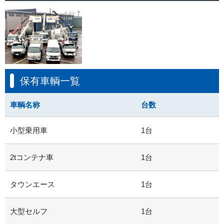
保有車輌一覧
車輌名称
台数
小型乗用車
1台
2tコンテナ車
1台
タウンエース
1台
大型セルフ
1台