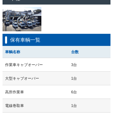
保有車輌一覧
車輌名称
台数
作業車キャブオーバー
3台
大型キャブオーバー
1台
高所作業車
6台
電線巻取車
1台