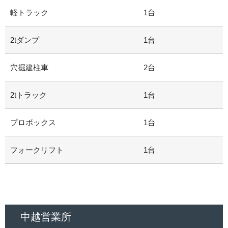
軽トラック
1台
2tダンプ
1台
穴掘建柱車
2台
2tトラック
1台
プロボックス
1台
フォークリフト
1台
中越営業所