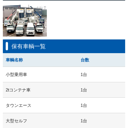
保有車輌一覧
車輌名称
台数
小型乗用車
1台
2tコンテナ車
1台
タウンエース
1台
大型セルフ
1台