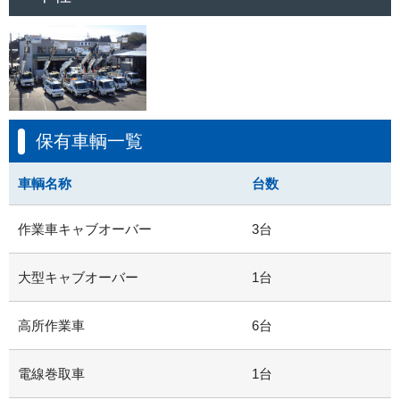
保有車輌一覧
車輌名称
台数
作業車キャブオーバー
3台
大型キャブオーバー
1台
高所作業車
6台
電線巻取車
1台